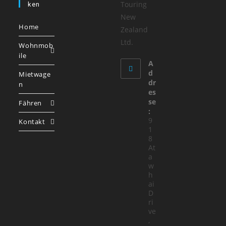
Touring
Ken
New
Home
Zealand
Ltd.
Wohnmob
ile
A
d
Mietwage
dr
n
es
se
Fähren
:
9
Kontakt
1
8
At
a
w
h
ai
D
ri
ve
,