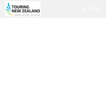
MENU
Interislander
Fähre
Fähre zwischen Wellington und Picton