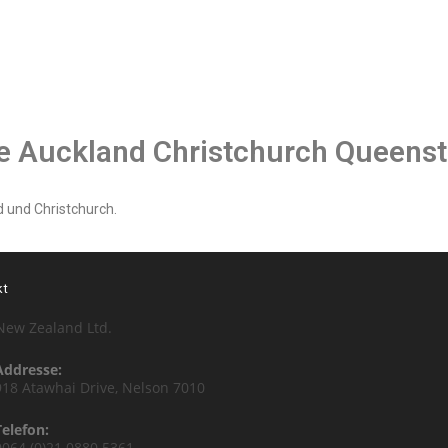
e Auckland Christchurch Queens
 und Christchurch.
kt
New Zealand Ltd.
Addresse:
918 Atawhai Drive, Nelson 7010
Telefon:
0064 (0)21 0880 5361