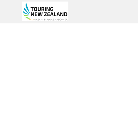
Mighty W
Neuseeland endecken mit einem Wohn